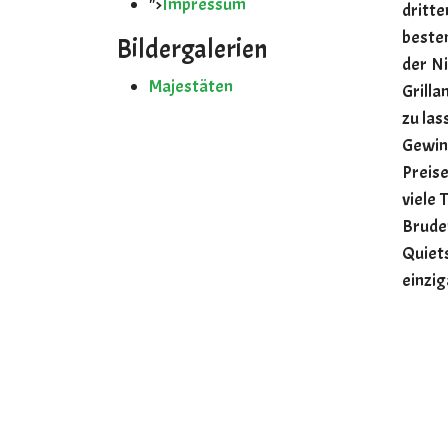
">
Impressum
dritt
beste
Bildergalerien
der Ni
Majestäten
Grilla
zu las
Gewinn
Preise
viele
Bru
Quiet
einzig