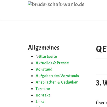
Vorstand
Aufgaben des Vorstands
Ansprachen & Gedanken
QE
Allgemeines
Termine
">
Startseite
Aktuelles & Presse
Kontakt
Vorstand
Aufgaben des Vorstands
3. 
Ansprachen & Gedanken
Links
Termine
Kontakt
">
Links
Über 1
Impressum