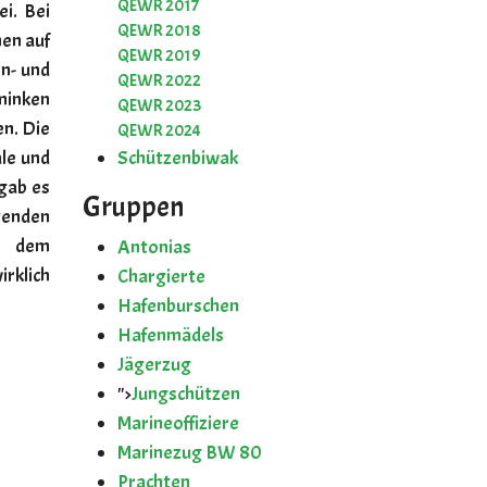
QEWR 2017
i. Bei
QEWR 2018
en auf
QEWR 2019
en- und
QEWR 2022
hminken
QEWR 2023
en. Die
QEWR 2024
ale und
Schützenbiwak
 gab es
Gruppen
tenden
 dem
Antonias
rklich
Chargierte
Hafenburschen
Hafenmädels
Jägerzug
">
Jungschützen
Marineoffiziere
Marinezug BW 80
Prachten