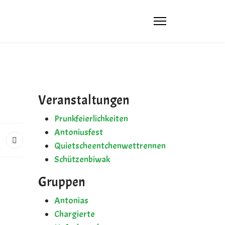
 4444
 4444
Veranstaltungen
email.com
Prunkfeierlichkeiten
Antoniusfest
Quietscheentchenwettrennen
Schützenbiwak
Gruppen
Antonias
Chargierte