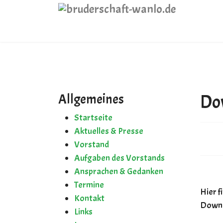
Vorstand
Aufgaben des Vorstands
Ansprachen & Gedanken
Do
Allgemeines
Termine
Startseite
Aktuelles & Presse
Kontakt
Vorstand
Aufgaben des Vorstands
Ansprachen & Gedanken
Links
Termine
Hier 
Kontakt
Impressum
Downl
Links