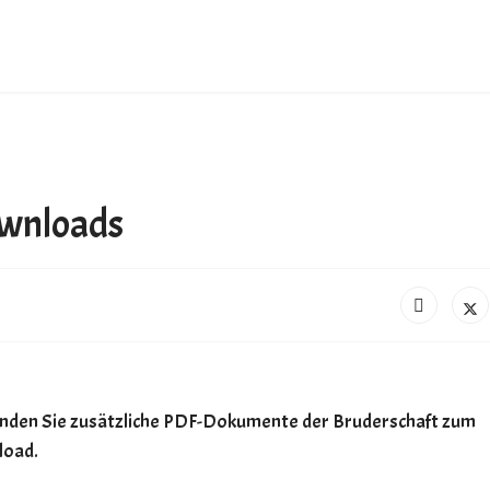
Suchen
+228 872
+775 872
wnloads
contact@
finden Sie zusätzliche PDF-Dokumente der Bruderschaft zum
oad.