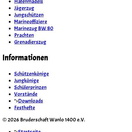
Hafenmädels
Jägerzug
Jungschützen
Marineoffiziere
Marinezug BW 80
Prachten
Grenadierszug
Informationen
Schützenkönige
Jungkönige
Schülerprinzen
Vorstände
">
Downloads
Festhefte
© 2026 Bruderschaft Wanlo 1400 e.V.
">
Startseite